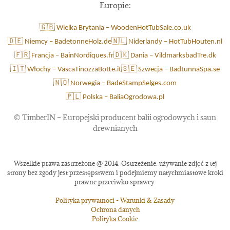
Europie:
🇬🇧 Wielka Brytania – WoodenHotTubSale.co.uk
🇩🇪 Niemcy – BadetonneHolz.de
🇳🇱 Niderlandy – HotTubHouten.nl
🇫🇷 Francja – BainNordiques.fr
🇩🇰 Dania – VildmarksbadTre.dk
🇮🇹 Włochy – VascaTinozzaBotte.it
🇸🇪 Szwecja – BadtunnaSpa.se
🇳🇴 Norwegia – BadeStampSelges.com
🇵🇱 Polska – BaliaOgrodowa.pl
©
TimberIN – Europejski producent balii ogrodowych i saun
drewnianych
Wszelkie prawa zastrzeżone @ 2014. Ostrzeżenie: używanie zdjęć z tej
strony bez zgody jest przestępstwem i podejmiemy natychmiastowe kroki
prawne przeciwko sprawcy.
Polityka prywatnoci - Warunki & Zasady
Ochrona danych
Polityka Cookie