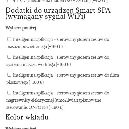
4 LED (zalecane dla modeli 180 – 220 cm) (+
400
€
)
Dodatki do urządzeń Smart SPA
(wymagany sygnał WiFi)
Wybierz poniżej
Inteligentna aplikacja – sterowany głosem zestaw do
masażu powietrznego (+
160
€
)
Inteligentna aplikacja – sterowany głosem zestaw do
systemu masażu wodnego (+
160
€
)
Inteligentna aplikacja – sterowany głosem zestaw do filtra
piaskowego (+
160
€
)
Inteligentna aplikacja – sterowany głosem zestaw do
nagrzewnicy elektrycznej (umożliwia zaplanowane
sterowanie, ON/OFF) (+
190
€
)
Kolor wkładu
Wybierz poniżej