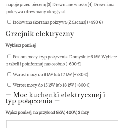
napoje przed piecem; (3) Drewniane wiosło; (4) Drewniana
pokrywa i drewniany okrągły sil
Izolowana skórzana pokrywa (Zalecana) (+
490
€
)
Grzejnik elektryczny
Wybierz poniżej
Poziom mocy i typ połączenia. Domyślnie 6 kW. Wybierz
z tabeli i poinformuj nas osobno (+
600
€
)
Wzrost mocy do 9 kW lub 12 kW (+
780
€
)
Wzrost mocy do 15 kW lub 18 kW (+
860
€
)
— Moc kuchenki elektrycznej i
typ połączenia —
Wpisz poniżej, na przykład 9kW, 400V, 3 fazy