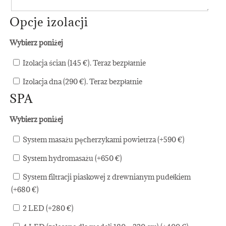
Opcje izolacji
Wybierz poniżej
Izolacja ścian (145 €). Teraz bezpłatnie
Izolacja dna (290 €). Teraz bezpłatnie
SPA
Wybierz poniżej
System masażu pęcherzykami powietrza (+
590
€
)
System hydromasażu (+
650
€
)
System filtracji piaskowej z drewnianym pudełkiem
(+
680
€
)
2 LED (+
280
€
)