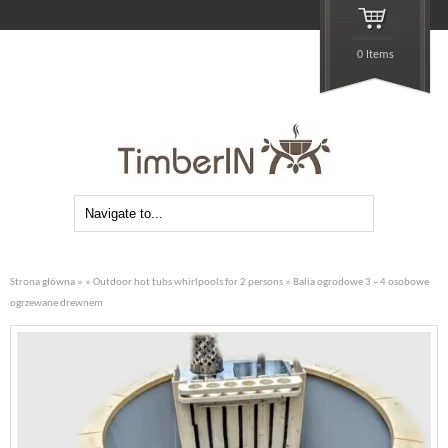
0 Items
Strona główna
»
»
Outdoor hot tubs whirlpools for 2 persons
» Balia ogrodowe 3 – 4 osobowe
ogrzewane drewnem