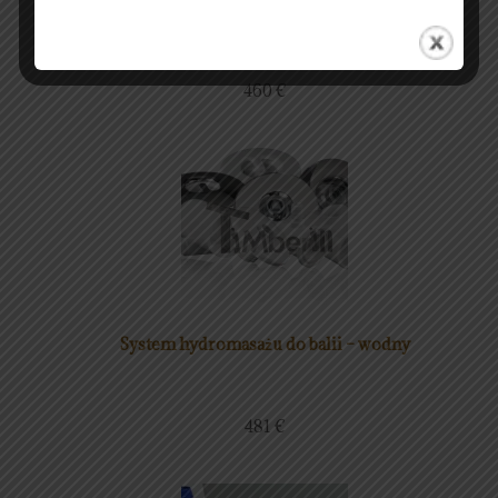
System masażu bąbelkami powietrza do balii
460
€
System hydromasażu do balii – wodny
481
€