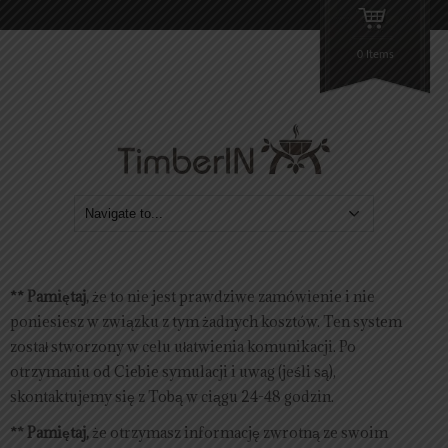
0 Items
** Pamiętaj,
że to nie jest prawdziwe zamówienie i nie
poniesiesz w związku z tym żadnych kosztów. Ten system
został stworzony w celu ułatwienia komunikacji. Po
otrzymaniu od Ciebie symulacji i uwag (jeśli są),
skontaktujemy się z Tobą w ciągu 24-48 godzin.
** Pamiętaj,
że otrzymasz informację zwrotną ze swoim