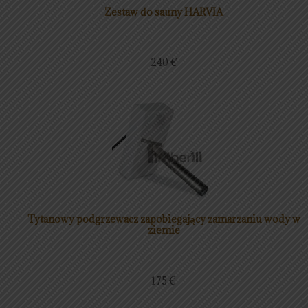
Zestaw do sauny HARVIA
240
€
Tytanowy podgrzewacz zapobiegający zamarzaniu wody w
ziemie
175
€