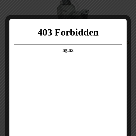
System filtracji wody do balii i basenów z drewnianym
pudełkiem
1045
€