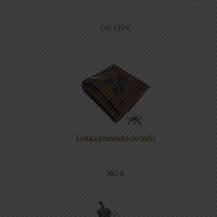
Od:
139
€
Lekka plandeka do balii
380
€