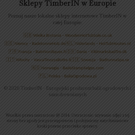
Sklepy TimberIN w Europie
Poznaj nasze lokalne sklepy internetowe TimberIN w
całej Europie:
🇬🇧 Wielka Brytania – WoodenHotTubSale.co.uk
🇩🇪 Niemcy – BadetonneHolz.de
🇳🇱 Niderlandy – HotTubHouten.nl
🇫🇷 Francja – BainNordiques.fr
🇩🇰 Dania – VildmarksbadTre.dk
🇮🇹 Włochy – VascaTinozzaBotte.it
🇸🇪 Szwecja – BadtunnaSpa.se
🇳🇴 Norwegia – BadeStampSelges.com
🇵🇱 Polska – BaliaOgrodowa.pl
©
2026 TimberIN – Europejski producent balii ogrodowych i
saun drewnianych
Wszelkie prawa zastrzeżone @ 2014. Ostrzeżenie: używanie zdjęć z tej
strony bez zgody jest przestępstwem i podejmiemy natychmiastowe
kroki prawne przeciwko sprawcy.