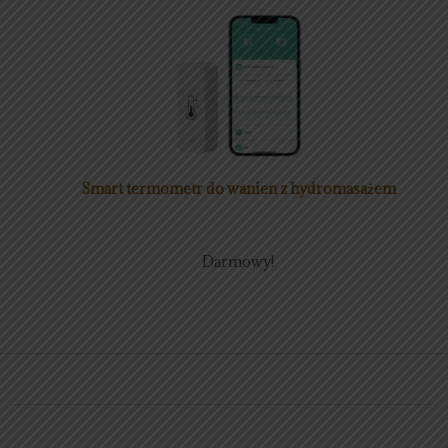
Smart termometr do wanien z hydromasażem
Darmowy!