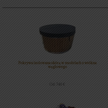
Pokrywa izolowana skórą w modelach z włókna
węglowego
Od:
740
€