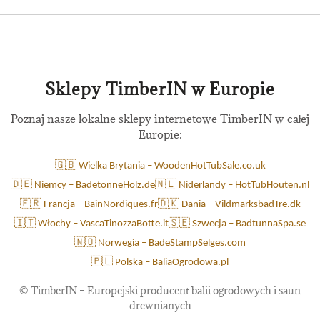
Sklepy TimberIN w Europie
Poznaj nasze lokalne sklepy internetowe TimberIN w całej
Europie:
🇬🇧 Wielka Brytania – WoodenHotTubSale.co.uk
🇩🇪 Niemcy – BadetonneHolz.de
🇳🇱 Niderlandy – HotTubHouten.nl
🇫🇷 Francja – BainNordiques.fr
🇩🇰 Dania – VildmarksbadTre.dk
🇮🇹 Włochy – VascaTinozzaBotte.it
🇸🇪 Szwecja – BadtunnaSpa.se
🇳🇴 Norwegia – BadeStampSelges.com
🇵🇱 Polska – BaliaOgrodowa.pl
©
TimberIN – Europejski producent balii ogrodowych i saun
drewnianych