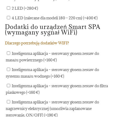
2 LED (+
280
€
)
4 LED (zalecane dla modeli 180 – 220 cm) (+
400
€
)
Dodatki do urządzeń Smart SPA
(wymagany sygnał WiFi)
Dlaczego potrzebuję dodatków WIFI?
Inteligentna aplikacja – sterowany głosem zestaw do
masażu powietrznego (+
160
€
)
Inteligentna aplikacja – sterowany głosem zestaw do
systemu masażu wodnego (+
160
€
)
Inteligentna aplikacja – sterowany głosem zestaw do filtra
piaskowego (+
160
€
)
Inteligentna aplikacja – sterowany głosem zestaw do
nagrzewnicy elektrycznej (umożliwia zaplanowane
sterowanie, ON/OFF) (+
190
€
)