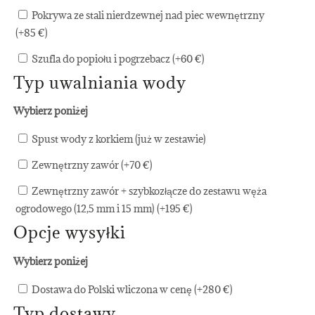
Pokrywa ze stali nierdzewnej nad piec wewnętrzny
(+
85
€
)
Szufla do popiołu i pogrzebacz (+
60
€
)
Typ uwalniania wody
Wybierz poniżej
Spust wody z korkiem (już w zestawie)
Zewnętrzny zawór (+
70
€
)
Zewnętrzny zawór + szybkozłącze do zestawu węża
ogrodowego (12,5 mm i 15 mm) (+
195
€
)
Opcje wysyłki
Wybierz poniżej
Dostawa do Polski wliczona w cenę (+
280
€
)
Typ dostawy