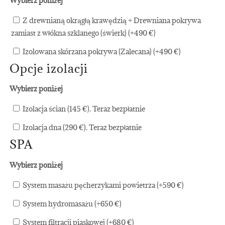
Wybierz poniżej
Z drewnianą okrągłą krawędzią + Drewniana pokrywa
zamiast z włókna szklanego (świerk) (+
490
€
)
Izolowana skórzana pokrywa (Zalecana) (+
490
€
)
Opcje izolacji
Wybierz poniżej
Izolacja ścian (145 €). Teraz bezpłatnie
Izolacja dna (290 €). Teraz bezpłatnie
SPA
Wybierz poniżej
System masażu pęcherzykami powietrza (+
590
€
)
System hydromasażu (+
650
€
)
System filtracji piaskowej (+
680
€
)