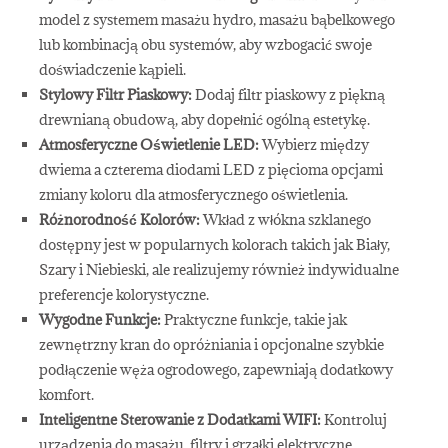
model z systemem masażu hydro, masażu bąbelkowego
lub kombinacją obu systemów, aby wzbogacić swoje
doświadczenie kąpieli.
Stylowy Filtr Piaskowy:
Dodaj filtr piaskowy z piękną
drewnianą obudową, aby dopełnić ogólną estetykę.
Atmosferyczne Oświetlenie LED:
Wybierz między
dwiema a czterema diodami LED z pięcioma opcjami
zmiany koloru dla atmosferycznego oświetlenia.
Różnorodność Kolorów:
Wkład z włókna szklanego
dostępny jest w popularnych kolorach takich jak Biały,
Szary i Niebieski, ale realizujemy również indywidualne
preferencje kolorystyczne.
Wygodne Funkcje:
Praktyczne funkcje, takie jak
zewnętrzny kran do opróżniania i opcjonalne szybkie
podłączenie węża ogrodowego, zapewniają dodatkowy
komfort.
Inteligentne Sterowanie z Dodatkami WIFI:
Kontroluj
urządzenia do masażu, filtry i grzałki elektryczne