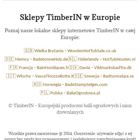
Sklepy TimberIN w Europie
Poznaj nasze lokalne sklepy internetowe TimberIN w całej
Europie:
🇬🇧 Wielka Brytania – WoodenHotTubSale.co.uk
🇩🇪 Niemcy – BadetonneHolz.de
🇳🇱 Niderlandy – HotTubHouten.nl
🇫🇷 Francja – BainNordiques.fr
🇩🇰 Dania – VildmarksbadTre.dk
🇮🇹 Włochy – VascaTinozzaBotte.it
🇸🇪 Szwecja – BadtunnaSpa.se
🇳🇴 Norwegia – BadeStampSelges.com
🇵🇱 Polska – BaliaOgrodowa.pl
©
TimberIN – Europejski producent balii ogrodowych i saun
drewnianych
Wszelkie prawa zastrzeżone @ 2014. Ostrzeżenie: używanie zdjęć z tej
strony bez zgody jest przestępstwem i podejmiemy natychmiastowe kroki