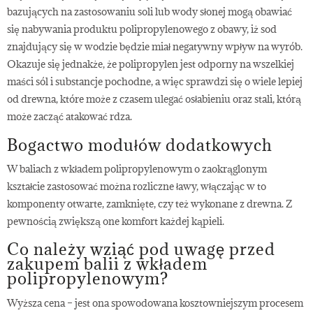
bazujących na zastosowaniu soli lub wody słonej mogą obawiać
się nabywania produktu polipropylenowego z obawy, iż sod
znajdujący się w wodzie będzie miał negatywny wpływ na wyrób.
Okazuje się jednakże, że polipropylen jest odporny na wszelkiej
maści sól i substancje pochodne, a więc sprawdzi się o wiele lepiej
od drewna, które może z czasem ulegać osłabieniu oraz stali, którą
może zacząć atakować rdza.
Bogactwo modułów dodatkowych
W baliach z wkładem polipropylenowym o zaokrąglonym
kształcie zastosować można rozliczne ławy, włączając w to
komponenty otwarte, zamknięte, czy też wykonane z drewna. Z
pewnością zwiększą one komfort każdej kąpieli.
Co należy wziąć pod uwagę przed
zakupem balii z wkładem
polipropylenowym?
Wyższa cena – jest ona spowodowana kosztowniejszym procesem