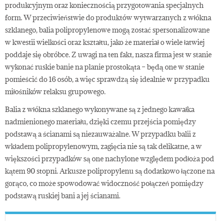
produkcyjnym oraz koniecznością przygotowania specjalnych
form. W przeciwieństwie do produktów wytwarzanych z włókna
szklanego, balia polipropylenowe mogą zostać spersonalizowane
w kwestii wielkości oraz kształtu, jako że materiał o wiele łatwiej
poddaje się obróbce. Z uwagi na ten fakt, nasza firma jest w stanie
wykonać ruskie banie na planie prostokąta – będą one w stanie
pomieścić do 16 osób, a więc sprawdzą się idealnie w przypadku
miłośników relaksu grupowego.
Balia z włókna szklanego wykonywane są z jednego kawałka
nadmienionego materiału, dzięki czemu przejścia pomiędzy
podstawą a ścianami są niezauważalne. W przypadku balii z
wkładem polipropylenowym, zagięcia nie są tak delikatne, a w
większości przypadków są one nachylone względem podłoża pod
kątem 90 stopni. Arkusze polipropylenu są dodatkowo łączone na
gorąco, co może spowodować widoczność połączeń pomiędzy
podstawą ruskiej bani a jej ścianami.