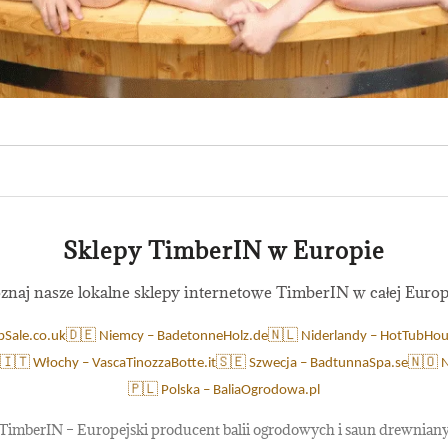
Sklepy TimberIN w Europie
znaj nasze lokalne sklepy internetowe TimberIN w całej Europ
bSale.co.uk
🇩🇪 Niemcy – BadetonneHolz.de
🇳🇱 Niderlandy – HotTubHou
🇮🇹 Włochy – VascaTinozzaBotte.it
🇸🇪 Szwecja – BadtunnaSpa.se
🇳🇴 
🇵🇱 Polska – BaliaOgrodowa.pl
TimberIN – Europejski producent balii ogrodowych i saun drewnian