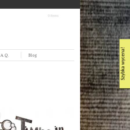
0 Items
Szybka wycena!
.A.Q.
Blog