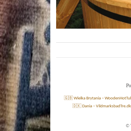
Po
🇬🇧 Wielka Brytania – WoodenHotTu
🇩🇰 Dania – VildmarksbadTre.dk
©