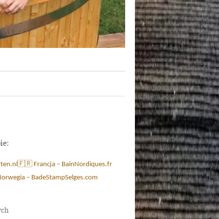
ie:
ten.nl
🇫🇷 Francja – BainNordiques.fr
Norwegia – BadeStampSelges.com
ych