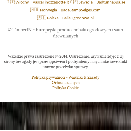
🇮🇹 Włochy – VascaTinozzaBotte.it
🇸🇪 Szwecja – BadtunnaSpa.se
🇳🇴 Norwegia – BadeStampSelges.com
🇵🇱 Polska – BaliaOgrodowa.pl
©
TimberIN – Europejski producent balii ogrodowych i saun
drewnianych
Wszelkie prawa zastrzeżone @ 2014. Ostrzeżenie: używanie zdjęć z tej
strony bez zgody jest przestępstwem i podejmiemy natychmiastowe kroki
prawne przeciwko sprawcy.
Polityka prywatnoci - Warunki & Zasady
Ochrona danych
Polityka Cookie