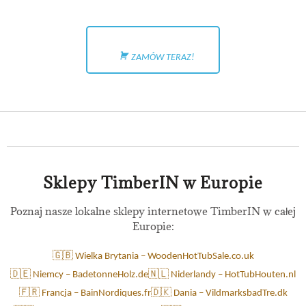
ZAMÓW TERAZ!
Sklepy TimberIN w Europie
Poznaj nasze lokalne sklepy internetowe TimberIN w całej
Europie:
🇬🇧 Wielka Brytania – WoodenHotTubSale.co.uk
🇩🇪 Niemcy – BadetonneHolz.de
🇳🇱 Niderlandy – HotTubHouten.nl
🇫🇷 Francja – BainNordiques.fr
🇩🇰 Dania – VildmarksbadTre.dk