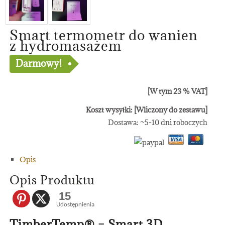
Smart termometr do wanien
z hydromasażem
Darmowy!
[W tym 23 % VAT]
Koszt wysyłki: [Wliczony do zestawu]
Dostawa: ~5-10 dni roboczych
Opis
Opis Produktu
15
Udostępnienia
TimberTemp® – Smart 3D