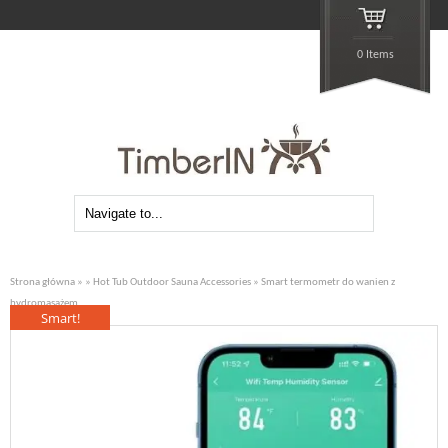
0 Items
Strona główna
»
»
Hot Tub Outdoor Sauna Accessories
» Smart termometr do wanien z
hydromasażem
Smart!