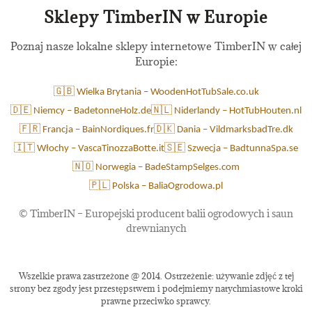
Sklepy TimberIN w Europie
Poznaj nasze lokalne sklepy internetowe TimberIN w całej
Europie:
🇬🇧 Wielka Brytania – WoodenHotTubSale.co.uk
🇩🇪 Niemcy – BadetonneHolz.de
🇳🇱 Niderlandy – HotTubHouten.nl
🇫🇷 Francja – BainNordiques.fr
🇩🇰 Dania – VildmarksbadTre.dk
🇮🇹 Włochy – VascaTinozzaBotte.it
🇸🇪 Szwecja – BadtunnaSpa.se
🇳🇴 Norwegia – BadeStampSelges.com
🇵🇱 Polska – BaliaOgrodowa.pl
©
TimberIN – Europejski producent balii ogrodowych i saun
drewnianych
Wszelkie prawa zastrzeżone @ 2014. Ostrzeżenie: używanie zdjęć z tej
strony bez zgody jest przestępstwem i podejmiemy natychmiastowe kroki
prawne przeciwko sprawcy.