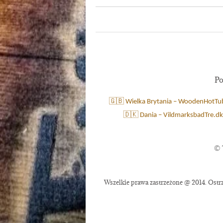
Po
🇬🇧 Wielka Brytania – WoodenHotTu
🇩🇰 Dania – VildmarksbadTre.dk
©
Wszelkie prawa zastrzeżone @ 2014. Ostrz