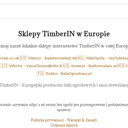
Sklepy TimberIN w Europie
znaj nasze lokalne sklepy internetowe TimberIN w całej Europ
bSale.co.uk
🇩🇪 Niemcy – BadetonneHolz.de
🇳🇱 Niderlandy – HotTubHou
🇮🇹 Włochy – VascaTinozzaBotte.it
🇸🇪 Szwecja – BadtunnaSpa.se
🇳🇴 
🇵🇱 Polska – BaliaOgrodowa.pl
TimberIN – Europejski producent balii ogrodowych i saun drewnian
eżenie: używanie zdjęć z tej strony bez zgody jest przestępstwem i podejmi
sprawcy.
Polityka prywatnoci - Warunki & Zasady
Ochrona danych