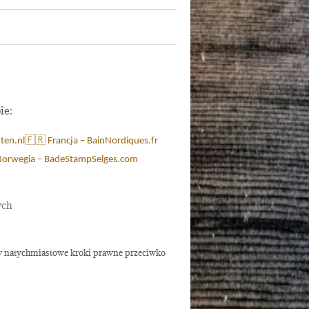
ie:
ten.nl
🇫🇷 Francja – BainNordiques.fr
Norwegia – BadeStampSelges.com
ych
emy natychmiastowe kroki prawne przeciwko