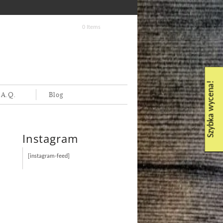
0 Items
Szybka wycena!
.A.Q.
Blog
Instagram
[instagram-feed]