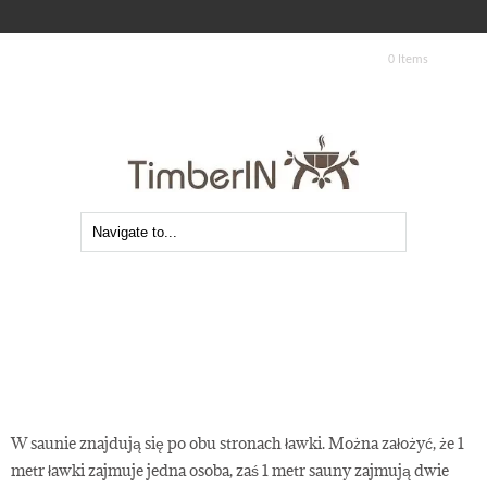
0 Items
W saunie znajdują się po obu stronach ławki. Można założyć, że 1
Ile osób może w jednym czasie korzystać z
metr ławki zajmuje jedna osoba, zaś 1 metr sauny zajmują dwie