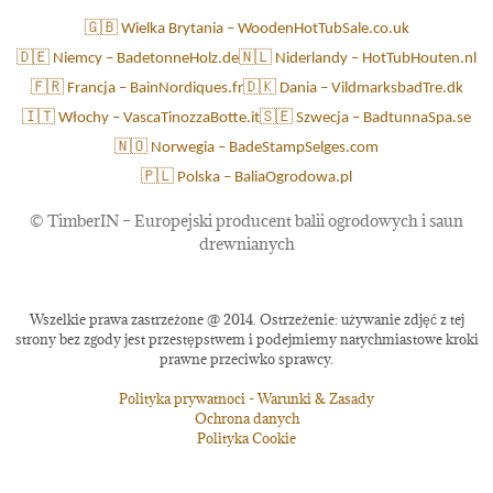
🇬🇧 Wielka Brytania – WoodenHotTubSale.co.uk
🇩🇪 Niemcy – BadetonneHolz.de
🇳🇱 Niderlandy – HotTubHouten.nl
🇫🇷 Francja – BainNordiques.fr
🇩🇰 Dania – VildmarksbadTre.dk
🇮🇹 Włochy – VascaTinozzaBotte.it
🇸🇪 Szwecja – BadtunnaSpa.se
🇳🇴 Norwegia – BadeStampSelges.com
🇵🇱 Polska – BaliaOgrodowa.pl
©
TimberIN – Europejski producent balii ogrodowych i saun
drewnianych
Wszelkie prawa zastrzeżone @ 2014. Ostrzeżenie: używanie zdjęć z tej
strony bez zgody jest przestępstwem i podejmiemy natychmiastowe kroki
prawne przeciwko sprawcy.
Polityka prywatnoci - Warunki & Zasady
Ochrona danych
Polityka Cookie