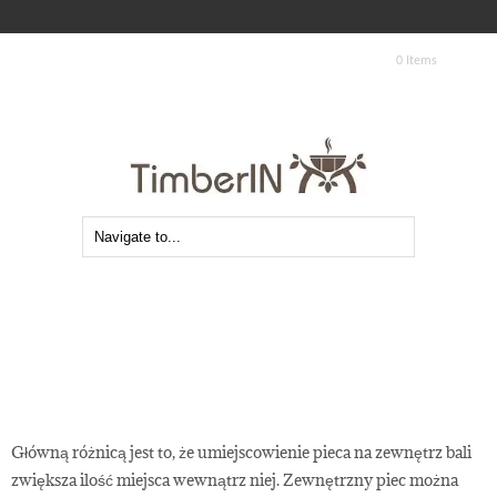
0 Items
Główną różnicą jest to, że umiejscowienie pieca na zewnętrz bali
Jaka jest równica pomiędzy piecami
zwiększa ilość miejsca wewnątrz niej. Zewnętrzny piec można