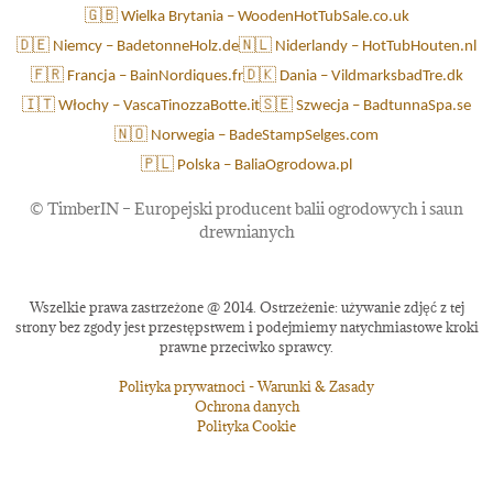
🇬🇧 Wielka Brytania – WoodenHotTubSale.co.uk
🇩🇪 Niemcy – BadetonneHolz.de
🇳🇱 Niderlandy – HotTubHouten.nl
🇫🇷 Francja – BainNordiques.fr
🇩🇰 Dania – VildmarksbadTre.dk
🇮🇹 Włochy – VascaTinozzaBotte.it
🇸🇪 Szwecja – BadtunnaSpa.se
🇳🇴 Norwegia – BadeStampSelges.com
🇵🇱 Polska – BaliaOgrodowa.pl
©
TimberIN – Europejski producent balii ogrodowych i saun
drewnianych
Wszelkie prawa zastrzeżone @ 2014. Ostrzeżenie: używanie zdjęć z tej
strony bez zgody jest przestępstwem i podejmiemy natychmiastowe kroki
prawne przeciwko sprawcy.
Polityka prywatnoci - Warunki & Zasady
Ochrona danych
Polityka Cookie