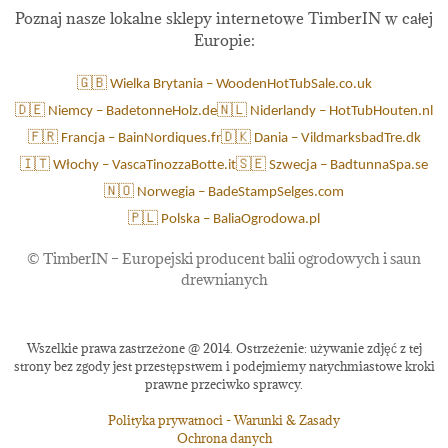
Poznaj nasze lokalne sklepy internetowe TimberIN w całej
Europie:
🇬🇧 Wielka Brytania – WoodenHotTubSale.co.uk
🇩🇪 Niemcy – BadetonneHolz.de
🇳🇱 Niderlandy – HotTubHouten.nl
🇫🇷 Francja – BainNordiques.fr
🇩🇰 Dania – VildmarksbadTre.dk
🇮🇹 Włochy – VascaTinozzaBotte.it
🇸🇪 Szwecja – BadtunnaSpa.se
🇳🇴 Norwegia – BadeStampSelges.com
🇵🇱 Polska – BaliaOgrodowa.pl
©
TimberIN – Europejski producent balii ogrodowych i saun
drewnianych
Wszelkie prawa zastrzeżone @ 2014. Ostrzeżenie: używanie zdjęć z tej
strony bez zgody jest przestępstwem i podejmiemy natychmiastowe kroki
prawne przeciwko sprawcy.
Polityka prywatnoci - Warunki & Zasady
Ochrona danych