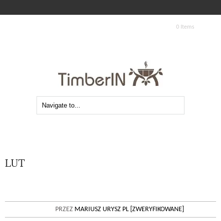
0 Items
LUT
23
MAIN STEPS SELECTING A HOT TUB.
PRZEZ
MARIUSZ URYSZ PL [ZWERYFIKOWANE]