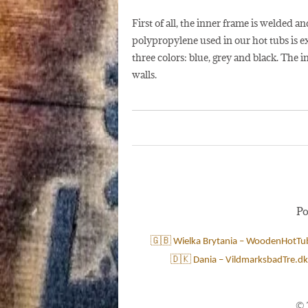
First of all, the inner frame is welded a
polypropylene used in our hot tubs is e
three colors: blue, grey and black. The 
walls.
Po
🇬🇧 Wielka Brytania – WoodenHotTu
🇩🇰 Dania – VildmarksbadTre.dk
©