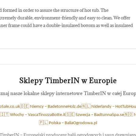
nd formed in order to assure the structure of hot tub. The
xtremely durable, environment-friendly and easy to clean. We offer
inner frame could have a double-insulated bottom as well as insulated
Sklepy TimberIN w Europie
znaj nasze lokalne sklepy internetowe TimberIN w całej Europ
bSale.co.uk
🇩🇪 Niemcy – BadetonneHolz.de
🇳🇱 Niderlandy – HotTubHou
🇮🇹 Włochy – VascaTinozzaBotte.it
🇸🇪 Szwecja – BadtunnaSpa.se
🇳🇴 
🇵🇱 Polska – BaliaOgrodowa.pl
TimberIN – Europejski producent balii ogrodowych i saun drewnian