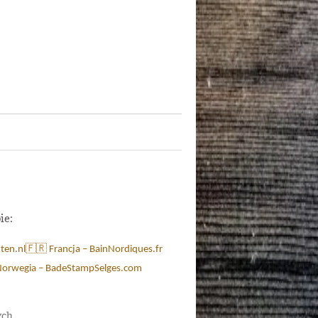
ie:
ten.nl
🇫🇷 Francja – BainNordiques.fr
Norwegia – BadeStampSelges.com
ych