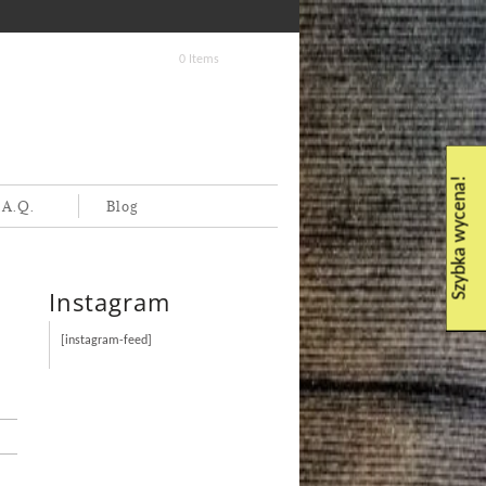
0 Items
Szybka wycena!
.A.Q.
Blog
Instagram
[instagram-feed]