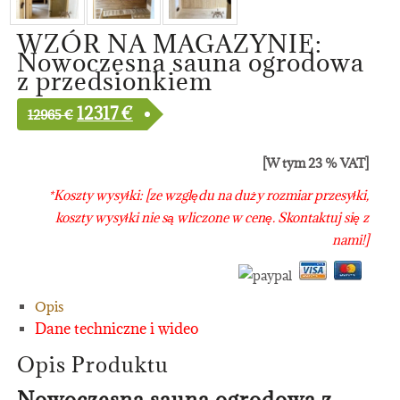
WZÓR NA MAGAZYNIE:
Nowoczesna sauna ogrodowa
z przedsionkiem
12317
€
12965
€
[W tym 23 % VAT]
*Koszty wysyłki: [ze względu na duży rozmiar przesyłki,
koszty wysyłki nie są wliczone w cenę. Skontaktuj się z
nami!]
Opis
Dane techniczne i wideo
Opis Produktu
Nowoczesna sauna ogrodowa z