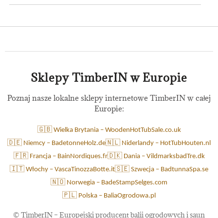
Sklepy TimberIN w Europie
Poznaj nasze lokalne sklepy internetowe TimberIN w całej
Europie:
🇬🇧 Wielka Brytania – WoodenHotTubSale.co.uk
🇩🇪 Niemcy – BadetonneHolz.de
🇳🇱 Niderlandy – HotTubHouten.nl
🇫🇷 Francja – BainNordiques.fr
🇩🇰 Dania – VildmarksbadTre.dk
🇮🇹 Włochy – VascaTinozzaBotte.it
🇸🇪 Szwecja – BadtunnaSpa.se
🇳🇴 Norwegia – BadeStampSelges.com
🇵🇱 Polska – BaliaOgrodowa.pl
©
TimberIN – Europejski producent balii ogrodowych i saun