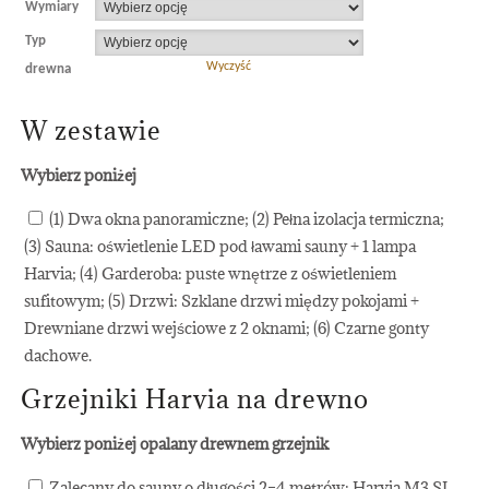
Wymiary
Typ
Wyczyść
drewna
W zestawie
Wybierz poniżej
(1) Dwa okna panoramiczne; (2) Pełna izolacja termiczna;
(3) Sauna: oświetlenie LED pod ławami sauny + 1 lampa
Harvia; (4) Garderoba: puste wnętrze z oświetleniem
sufitowym; (5) Drzwi: Szklane drzwi między pokojami +
Drewniane drzwi wejściowe z 2 oknami; (6) Czarne gonty
dachowe.
Grzejniki Harvia na drewno
Wybierz poniżej opalany drewnem grzejnik
Zalecany do sauny o długości 2–4 metrów: Harvia M3 SL